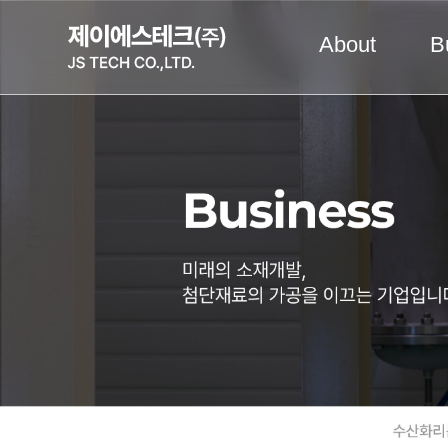
About
B