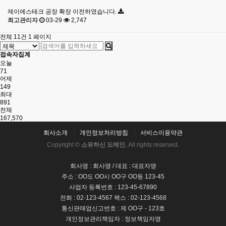
제이에스테크 공장 확장 이전하였습니다.
최고관리자
03-29
2,747
전체 11건
1 페이지
접속자집계
오늘
71
어제
149
최대
891
전체
167,570
회사소개
개인정보처리방침
서비스이용약관
Copyright ©
소유하신 도메인.
All rights reserved.
회사명 : 회사명 / 대표 : 대표자명
주소 : OO도 OO시 OO구 OO동 123-45
사업자 등록번호 : 123-45-67890
전화 : 02-123-4567 팩스 : 02-123-4568
통신판매업신고번호 : 제 OO구 - 123호
개인정보관리책임자 : 정보책임자명